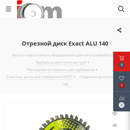
Отрезной диск Exact ALU 140
Каталог портативного оборудования для металлобработки
-
Труборезы для стальных труб
-
0
Расходный инструмент для труборезов
-
Сменные диски для труборезов EXACT
-
Отрезной диск Exact ALU
140
0
0