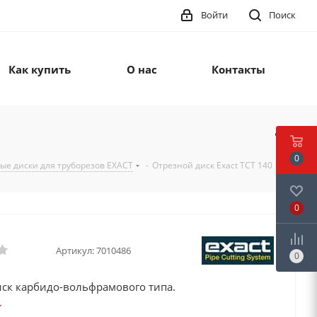
Войти
Поиск
Как купить
О нас
Контакты
0
ые диски для труборезов EXACT
-
Отрезной диск Exact TCT 140
0
Артикул:
7010486
0
иск карбидо-вольфрамового типа.