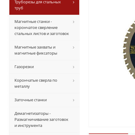
Труборезы для стальных
труб
Магнитные станки -
корончатое сверление
стальных листов и заготовок
Магнитные захваты и
магнитные фиксаторы
Газорезки
Корончатые сверла по
металлу
Заточные станки
Демагнетизаторы -
Размагничивание заготовок
и инструмента