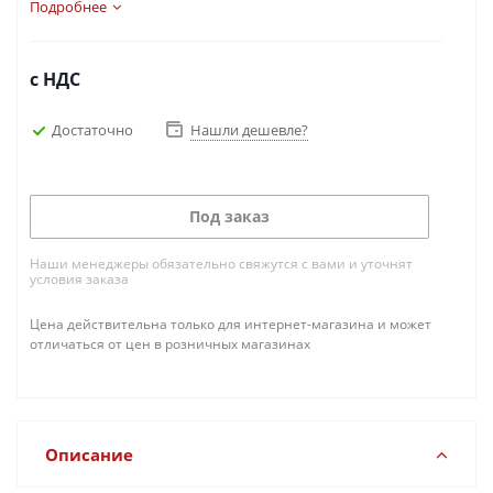
пластиковых труб. TCT диски можно наточить 2-3
Подробнее
раза.
с НДС
Достаточно
Нашли дешевле?
Под заказ
Наши менеджеры обязательно свяжутся с вами и уточнят
условия заказа
Цена действительна только для интернет-магазина и может
отличаться от цен в розничных магазинах
Описание