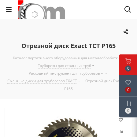
Отрезной диск Exact TCT P165
Каталог портативного оборудования для металлобработки
-
Труборезы для стальных труб
-
0
Расходный инструмент для труборезов
-
Сменные диски для труборезов EXACT
-
Отрезной диск Exact TCT
P165
0
0