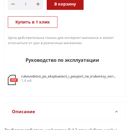
В корзину
Купить в 1 клик
Цена действительна только для интернет-магазина и может
отличаться от цен в розничных магазинах
Руководство по эксплуатации
rukovodstvo_po_ekspluatacii_i_pasport_na_truborezy_serii_r_2016_1
1,4 мб
Описание