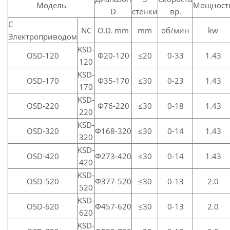
Модель
Мощност
D
стенки
вр.
С
NC
O.D. mm
mm
об/мин
kw
Электроприводом
KSD-
OSD-120
Ф20-120
≤20
0-33
1.43
120
KSD-
OSD-170
Ф35-170
≤30
0-23
1.43
170
KSD-
OSD-220
Ф76-220
≤30
0-18
1.43
220
KSD-
OSD-320
Ф168-320
≤30
0-14
1.43
320
KSD-
OSD-420
Ф273-420
≤30
0-14
1.43
420
KSD-
OSD-520
Ф377-520
≤30
0-13
2.0
520
KSD-
OSD-620
Ф457-620
≤30
0-13
2.0
620
KSD-