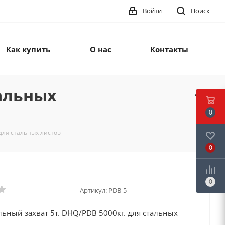
Войти
Поиск
Как купить
О нас
Контакты
тальных
0
для стальных листов
0
0
Артикул:
PDB-5
ьный захват 5т. DHQ/PDB 5000кг. для стальных