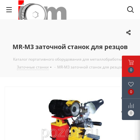
MR-M3 заточной станок для резцов
Каталог портативного оборудования для металлобработки
-
Заточные станки
-
MR-M3 заточной станок для резцов
0
0
0