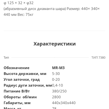
φ 125 × 32 × φ32
(абразивный диск диаманта шара) Размер: 440× 340×
440 мм Вес: 75кг
Характеристики
Тип
ТИП 7380
Обозначение
MR-M3
Высота державки, мм
5-30
Угол заточки, град
0-20
Радиус дуги заточки, мм
0,4-10
Питание В/Вт
380/250
Обороты об/мин
2800
Габариты, мм
440х340х440
Масса, кг
78