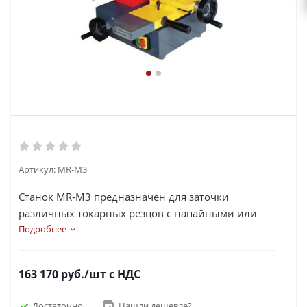
Артикул:
MR-M3
Станок MR-M3 предназначен для заточки
различных токарных резцов с напайными или
сменными твердосплавными пластинами. Стол
Подробнее
имеет высокоточные продольно поперечные
суппорты обеспечивающие легкое перемещение
163 170
руб.
/шт
с НДС
при и стабильном качестве работы.
Достаточно
Нашли дешевле?