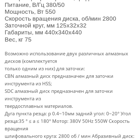
Питание
,
В
/
Гц
380/50
Мощность
,
Вт
550
Скорость вращения диска
,
об
/
мин
2800
Заточной круг
,
мм
125
х
32
х
32
Габариты
,
мм
440
х
340
х
440
Вес
,
кг
75
Возможно использование двух различных алмазных
дисков (комплектуется
только одним из них) для заточки:
CBN алмазный диск предназначен для заточки
инструмента из HSS;
SDC алмазный диск предназначен для заточки
инструмента из
твердосплавных материалов.
Дуга пункта резца: р 0.4~10мм задний угол: 0~20° Угол
резца:35 ° ≤ a ≤ 180° Мотор: 380V 50Hz 550W Скорость
вращения
шлифовального круга: 2800 об / мин Абразивный диск: