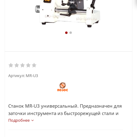
Артикул:
MR-U3
Станок MR-U3 универсальный. Предназначен для
заточки инструмента из быстрорежущей стали и
твердого сплава: различных ленточных
Подробнее
сверл, цилиндрических и сферических фрез,
токарных резцов и прочего инструмента.