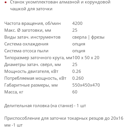
Станок укомплектован алмазной и корундовой
чашкой для заточки
Частота вращения, об/мин
4200
Макс. Ø заготовки, мм
25
Виды затач. инструментов
сверла | фрезы
Система охлаждения
опция
Система отсоса пыли
опция
Типоразмер заточного круга, мм
100 x 50 x 20
Диаметры затач. свёрл, мм
25
Мощность двигателя, кВт
0.26
Потребляемая мощность, кВт
0.260
Габаритные размеры, мм
550х450х470
Масса, кг
60
Делительная головка (на станке) - 1 шт
Приспособление для заточки токарных резцов до 20х16
мм -1 шт