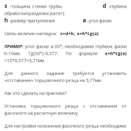
s
d
-толщина стенки трубы
-глубина
обработки/разделки (катет)
h
a
-размер притупления
-угол фаски
Связь величин наглядна:
s=d+h; x=h*tg(a)
ПРИМЕР:
угол фаски a-30°, необходимая глубина фаски
h-10мм. Tg(30°)-0,577. По формуле
x=h*tg(a)
=10*0,577=5,77мм.
Для данного задание требуется установить
«отставание» торцовочного резца на 5,77мм.
Как это сделать на практике?
Установка торцовочного резца с отставанием от
фасочного на расчетную величину.
Для настройки положения фасочного резца необходимо